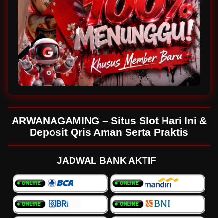
ARWANAGAMING – Situs Slot Hari Ini &
Deposit Qris Aman Serta Praktis
JADWAL BANK AKTIF