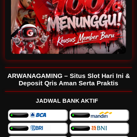
ARWANAGAMING – Situs Slot Hari Ini &
Deposit Qris Aman Serta Praktis
JADWAL BANK AKTIF