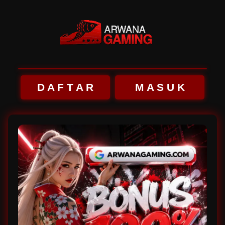
D A F T A R
M A S U K