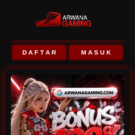
D A F T A R
M A S U K