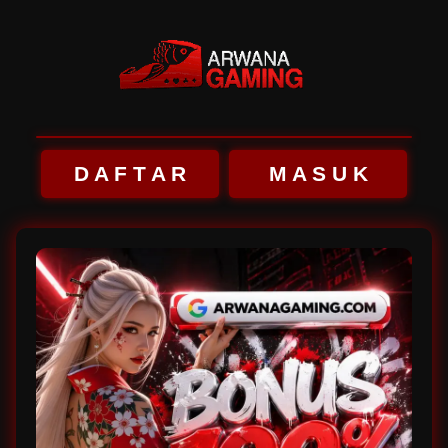
D A F T A R
M A S U K