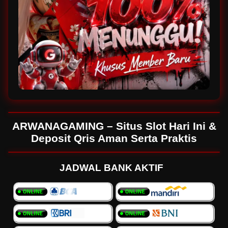
ARWANAGAMING – Situs Slot Hari Ini &
Deposit Qris Aman Serta Praktis
JADWAL BANK AKTIF