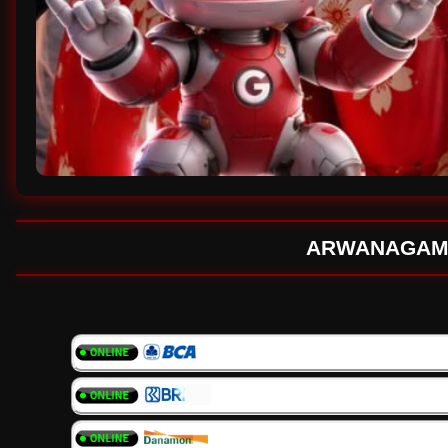
ARWANAGAMING 