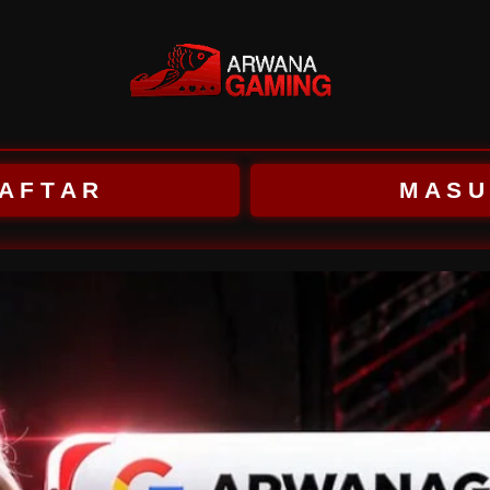
A F T A R
M A S U