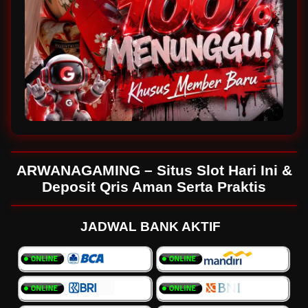
ARWANAGAMING – Situs Slot Hari Ini &
Deposit Qris Aman Serta Praktis
JADWAL BANK AKTIF