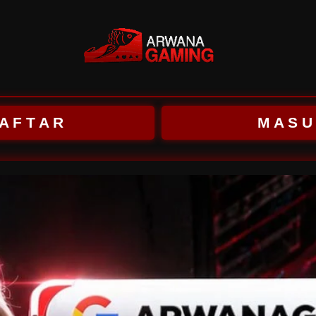
A F T A R
M A S U