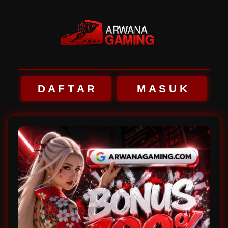
D A F T A R
M A S U K