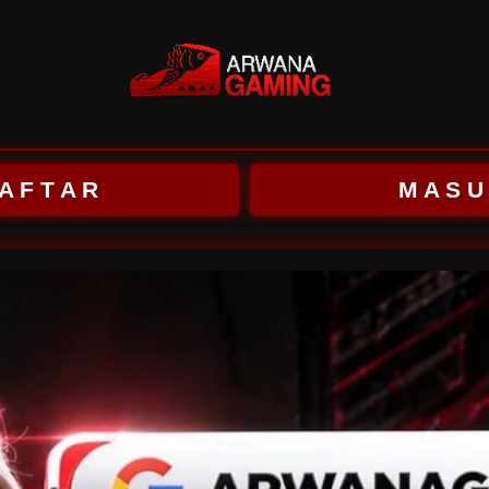
A F T A R
M A S U