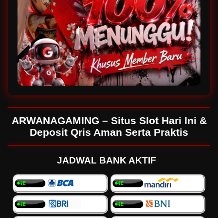
ARWANAGAMING – Situs Slot Hari Ini &
Deposit Qris Aman Serta Praktis
JADWAL BANK AKTIF