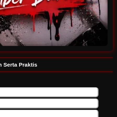
 Serta Praktis