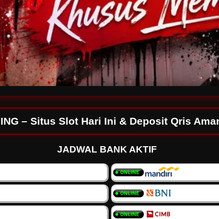
– Situs Slot Hari Ini & Deposit Qris Aman
JADWAL BANK AKTIF