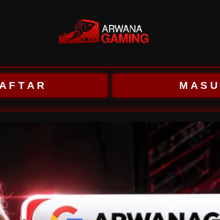
A F T A R
M A S U