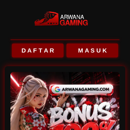
D A F T A R
M A S U K