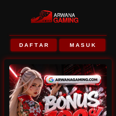
D A F T A R
M A S U K