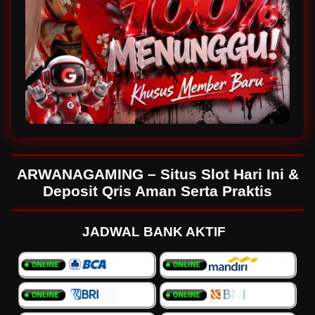
ARWANAGAMING – Situs Slot Hari Ini &
Deposit Qris Aman Serta Praktis
JADWAL BANK AKTIF