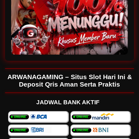
ARWANAGAMING – Situs Slot Hari Ini &
Deposit Qris Aman Serta Praktis
JADWAL BANK AKTIF