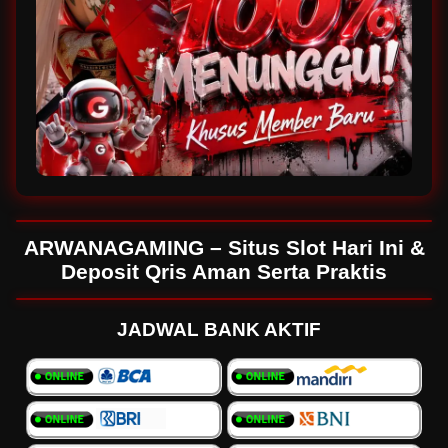
ARWANAGAMING – Situs Slot Hari Ini &
Deposit Qris Aman Serta Praktis
JADWAL BANK AKTIF