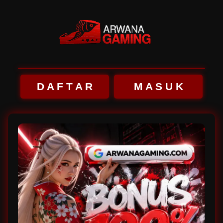
D A F T A R
M A S U K