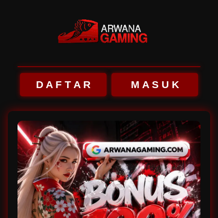
D A F T A R
M A S U K