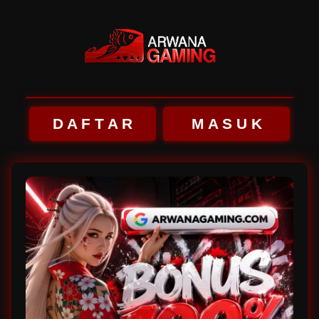
D A F T A R
M A S U K