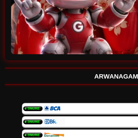
ARWANAGAMING 