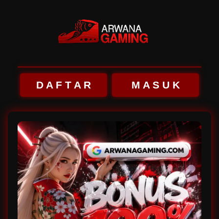
D A F T A R
M A S U K