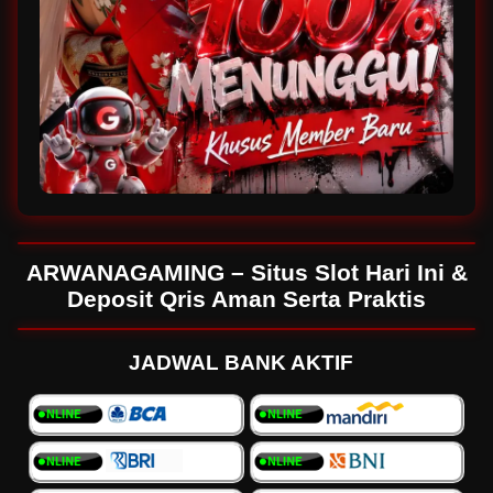
ARWANAGAMING – Situs Slot Hari Ini &
Deposit Qris Aman Serta Praktis
JADWAL BANK AKTIF