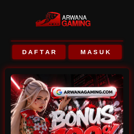
D A F T A R
M A S U K