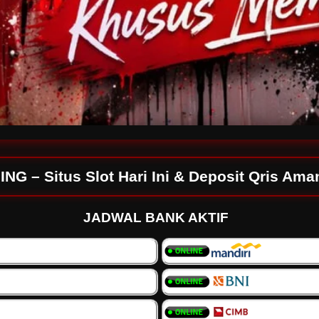
– Situs Slot Hari Ini & Deposit Qris Aman
JADWAL BANK AKTIF