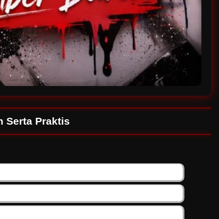
 Serta Praktis