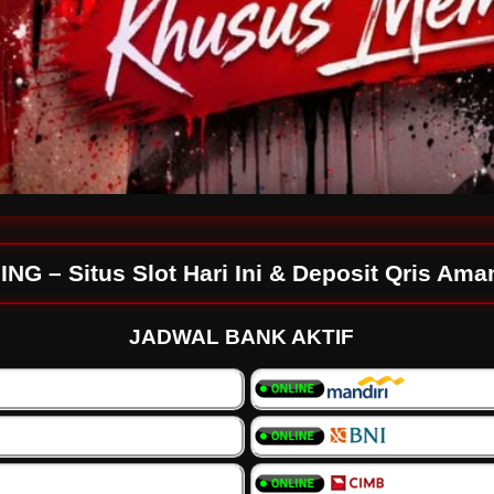
– Situs Slot Hari Ini & Deposit Qris Aman
JADWAL BANK AKTIF