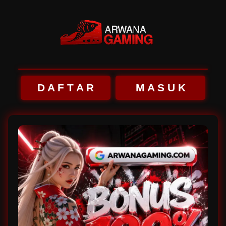
D A F T A R
M A S U K