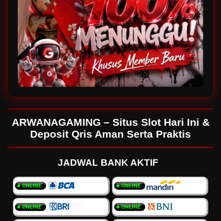
ARWANAGAMING – Situs Slot Hari Ini &
Deposit Qris Aman Serta Praktis
JADWAL BANK AKTIF