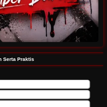
 Serta Praktis