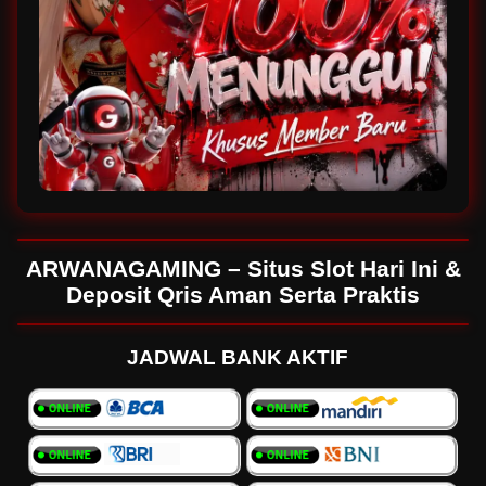
ARWANAGAMING – Situs Slot Hari Ini &
Deposit Qris Aman Serta Praktis
JADWAL BANK AKTIF