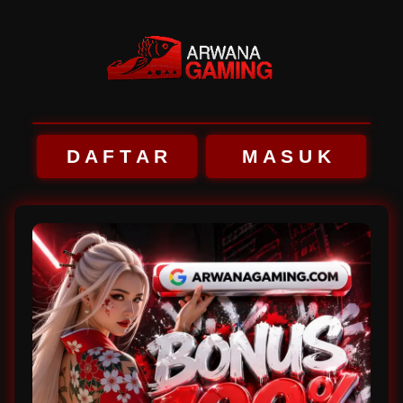
D A F T A R
M A S U K