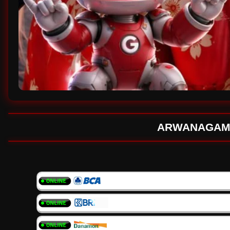
ARWANAGAMING 