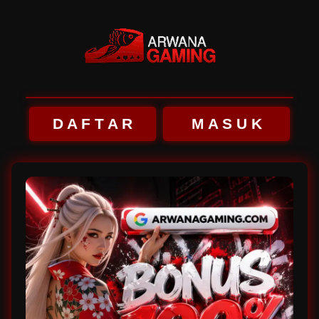
D A F T A R
M A S U K