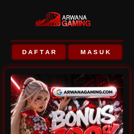
D A F T A R
M A S U K