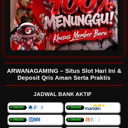
ARWANAGAMING – Situs Slot Hari Ini &
Deposit Qris Aman Serta Praktis
JADWAL BANK AKTIF