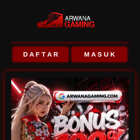
D A F T A R
M A S U K