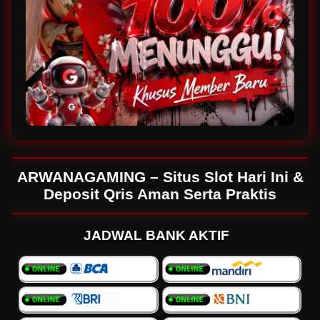
ARWANAGAMING – Situs Slot Hari Ini &
Deposit Qris Aman Serta Praktis
JADWAL BANK AKTIF