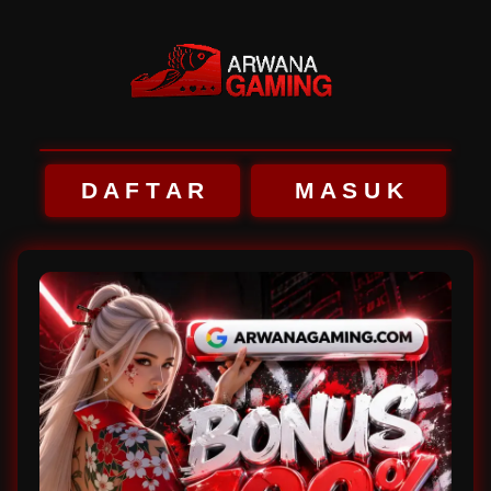
D A F T A R
M A S U K