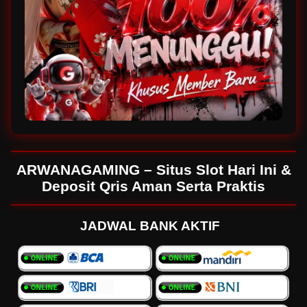
ARWANAGAMING – Situs Slot Hari Ini &
Deposit Qris Aman Serta Praktis
JADWAL BANK AKTIF