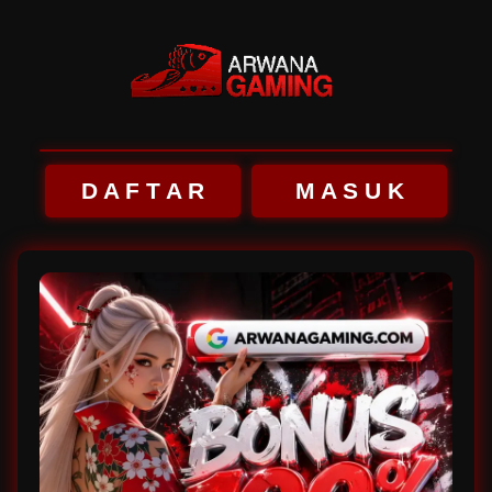
D A F T A R
M A S U K