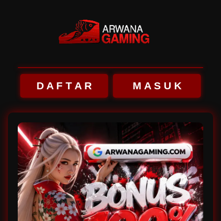
D A F T A R
M A S U K