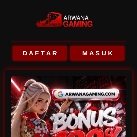
D A F T A R
M A S U K