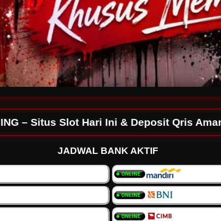
– Situs Slot Hari Ini & Deposit Qris Aman
JADWAL BANK AKTIF