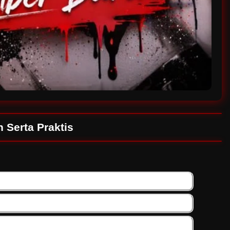
 Serta Praktis