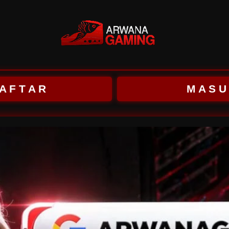
A F T A R
M A S U