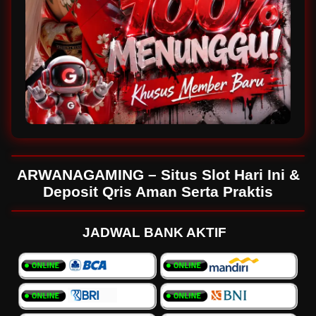
ARWANAGAMING – Situs Slot Hari Ini &
Deposit Qris Aman Serta Praktis
JADWAL BANK AKTIF