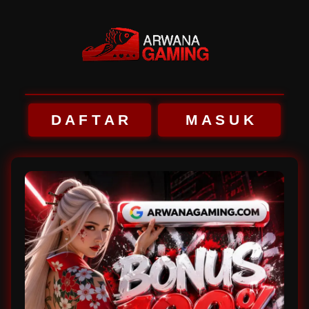
D A F T A R
M A S U K