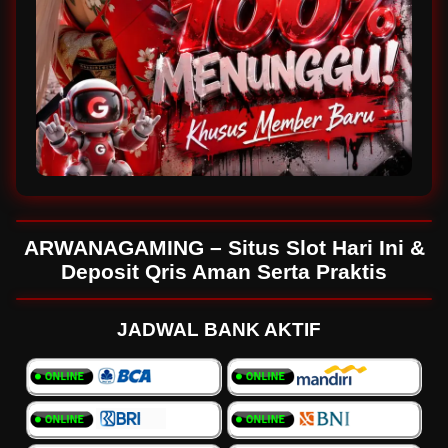
ARWANAGAMING – Situs Slot Hari Ini &
Deposit Qris Aman Serta Praktis
JADWAL BANK AKTIF